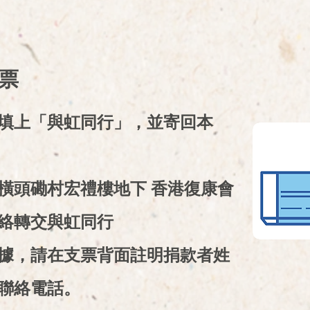
支票
填上「與虹同行」，並寄回本
橫頭磡村宏禮樓地下 香港復康會
絡轉交與虹同行
據，請在支票背面註明捐款者姓
聯絡電話。