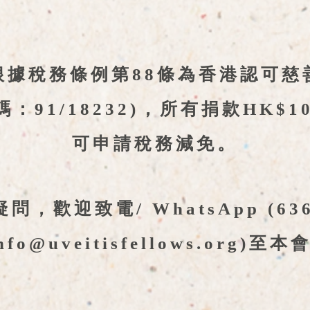
根據稅務條例第88條為香港認可慈
碼：
91/18232)，所有捐款HK$
可申請稅務減免。
，歡迎致電/ WhatsApp (6365
nfo@uveitisfellows.org
)至本