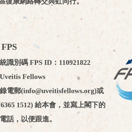
區復康網絡轉交與虹同行。
 FPS
別碼 FPS ID：110921822
tis Fellows​
錄電郵(
info@uveitisfellows.org
)或
p (6365 1512) 給本會，並寫上閣下的
電話，以便跟進。