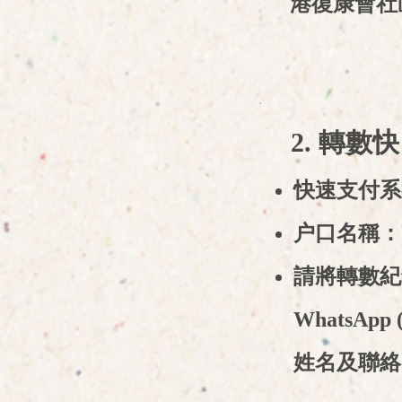
港復康會社
2. 轉數快
快速支付系統識
户口名稱：Uvei
請將轉數紀
WhatsAp
姓名及聯絡