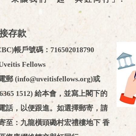
直接存款
BC)帳戶號碼：716502018790
tis Fellows
郵 (
info@uveitisfellows.org
)
或
 (6365 1512) 給本會，並寫上閣下的
電話，以便跟進。如選擇郵寄，請
寄至：
九龍橫頭磡村宏禮樓地下 香