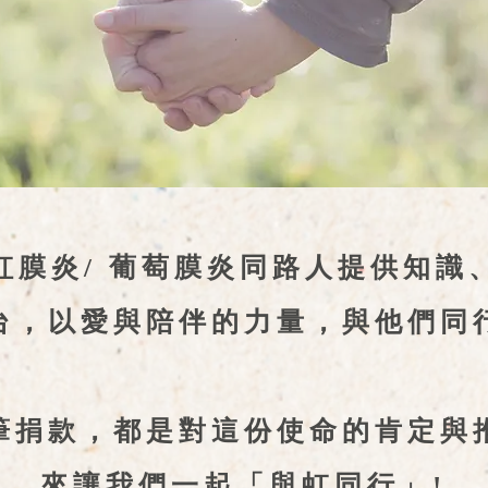
虹膜炎/ 葡萄膜炎同路人提供
知識
台，
以愛與陪伴的力量，與他們同
筆捐款，都是對這份使命的肯定與
來讓我們
一起「與虹同行」!