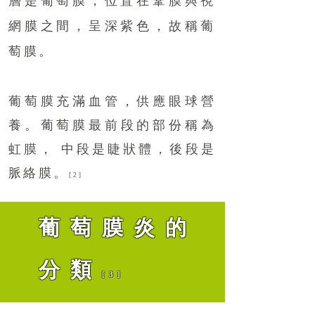
層是葡萄膜，位置在鞏膜與視
網膜之間，呈深紫色，故稱葡
萄膜。
葡萄膜充滿血管，供應眼球營
養。葡萄膜最前段的部份稱為
虹膜， 中段是睫狀體，後段是
脈絡膜。
[2]
葡萄膜炎的
分類
[3]