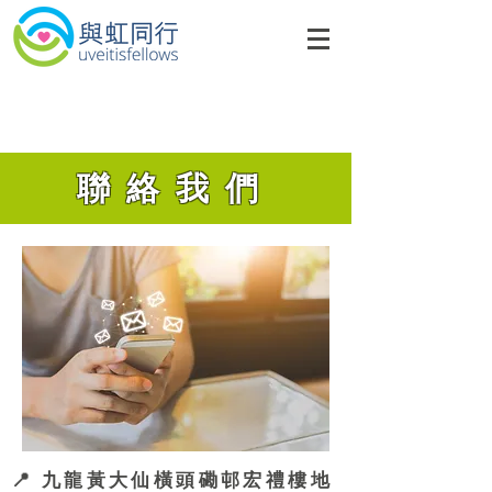
聯絡我們
📍 九龍黃大仙橫頭磡邨宏禮樓地