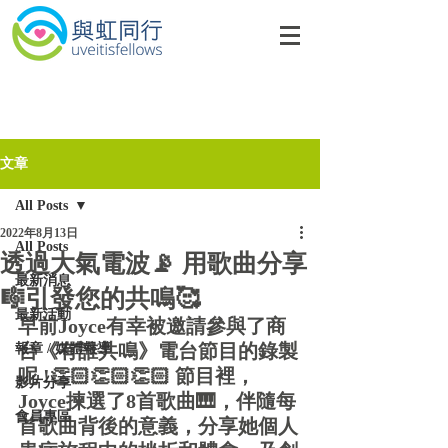
文章
All Posts
2022年8月13日
All Posts
透過大氣電波📡 用歌曲分享
最新消息
🎼引發您的共鳴🥰
最新活動
早前Joyce有幸被邀請參與了商
報章 / 媒體報導
台《有誰共鳴》電台節目的錄製
呢 !👏🏻👏🏻👏🏻 節目裡，
影片分享
Joyce揀選了8首歌曲🎹，伴隨每
會員專區
首歌曲背後的意義，分享她個人