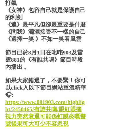
打氣
《女神》包容自己就是保護自己
的利劍
《追》最平凡但卻最重要是什麼
《問我》瀟灑接受不一樣的自己
《選擇一笑 》不如一笑看風雲
節目已於8月1日在叱咤903及雷
霆881的《有誰共鳴》節目時段
內播出 。
如果大家錯過了，不要緊！你可
以click入以下節目網站重溫精華
🎧: 
https://www.881903.com/highlig
ht/2450465/有誰共鳴/眼紅眼痛
視力突然衰退可能係虹膜炎嘅警
號後果可大可少不容忽視