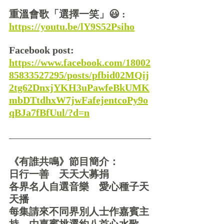
重溫會歌「選擇一笑」😃 :
https://youtu.be/lY9S52Psiho
Facebook post:
https://www.facebook.com/18002
85833527295/posts/pfbid02MQij
2tg62DnxjYKH3uPawfeBkUMK
mbDTtdhxW7jwFafejentcoPy9o
qBJa7fBfUul/?d=n
《有誰共鳴》節目簡介：
日行一善    天天大募捐 
各界名人自選音樂    愛心種子天
天播
每集請來不同界別人士作嘉賓主