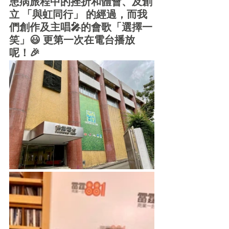
患病旅程中的挫折和體會、及創
立 「與虹同行」 的經過，而我
們創作及主唱🎤的會歌「選擇一
笑」😃 更第一次在電台播放
呢！🎉