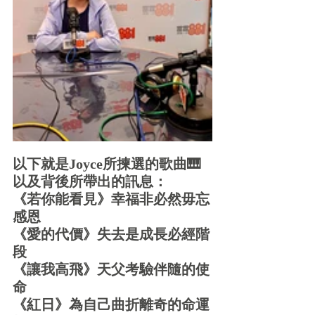
以下就是Joyce所揀選的歌曲🎹
以及背後所帶出的訊息：
《若你能看見》幸福非必然毋忘
感恩
《愛的代價》失去是成長必經階
段
《讓我高飛》天父考驗伴隨的使
命
《紅日》為自己曲折離奇的命運